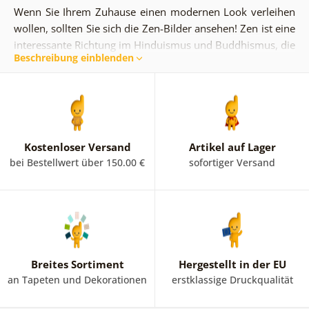
Wenn Sie Ihrem Zuhause einen modernen Look verleihen
wollen, sollten Sie sich die Zen-Bilder ansehen! Zen ist eine
interessante Richtung im Hinduismus und Buddhismus, die
Beschreibung einblenden
auf Meditation abzielt. Zen-Bilder bringen eine friedliche
und harmonische Atmosphäre in Ihren Raum. Sie werden
Ihre Seele, Ihren Körper und Ihren Geist erfreuen. In
unserem Angebot finden Sie interessante und
hauptsächlich arrangierte Kompositionen von Gemälden
mit Zen-Motiven.
Zen-Bilder werden mit
Blumen
wie zum
Kostenloser Versand
Artikel auf Lager
Beispiel
Orchideen
oder
Lilien
, mit
abstrakten
bei Bestellwert über 150.00 €
sofortiger Versand
Elementen, mit der
Natur
oder mit sehr beliebten Zen-
Steinen kombiniert.
Breites Sortiment
Hergestellt in der EU
an Tapeten und Dekorationen
erstklassige Druckqualität