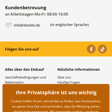
Kundenbetreuung
an Arbeitstagen Mo-Fr: 08:00-16:00
(in englischer Sprache)
info@dovido.de
Folgen Sie uns auf
Alles über den Einkauf
Nützliche Informationen
Geschäftsbedingungen und
Über uns
Reklamation
Häufige Fragen
Datenschutzbestimmungen
Kontakte
Ihre Privatsphäre ist uns wichtig
Versand- und
Großhandel und
Zahlungsmöglichkeiten
Zusammenarbeit
Cookies helfen Ihnen, schnell das zu finden, was Sie brauchen,
Rücksendung der Ware
sie sparen Ihre Zeit und verhindern, dass Sie Werbung sehen,
die Sie nicht interessiert. Wir verwenden
cookies
, um Ihnen