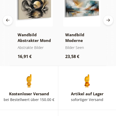
ken
Wandbild
Wandbild
W
Abstrakter Mond
Moderne
A
am Wasser
Abstraktion mit
B
und
Abstrakte Bilder
Bilder Seen
A
Natur
16,91 €
23,58 €
1
Kostenloser Versand
Artikel auf Lager
bei Bestellwert über 150.00 €
sofortiger Versand