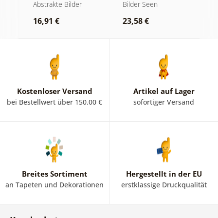
am Wasser
Abstraktion mit
O
kte
Abstrakte Bilder
Bilder Seen
A
Natur
16,91 €
23,58 €
1
Kostenloser Versand
Artikel auf Lager
bei Bestellwert über 150.00 €
sofortiger Versand
Breites Sortiment
Hergestellt in der EU
an Tapeten und Dekorationen
erstklassige Druckqualität