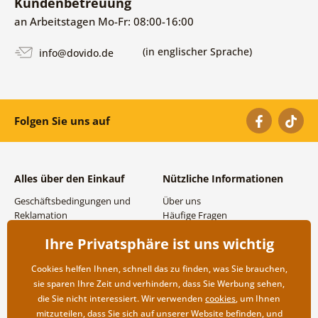
Kundenbetreuung
an Arbeitstagen Mo-Fr: 08:00-16:00
(in englischer Sprache)
info@dovido.de
Folgen Sie uns auf
Alles über den Einkauf
Nützliche Informationen
Geschäftsbedingungen und
Über uns
Reklamation
Häufige Fragen
Datenschutzbestimmungen
Kontakte
Ihre Privatsphäre ist uns wichtig
Versand- und
Großhandel und
Zahlungsmöglichkeiten
Zusammenarbeit
Cookies helfen Ihnen, schnell das zu finden, was Sie brauchen,
Rücksendung der Ware
sie sparen Ihre Zeit und verhindern, dass Sie Werbung sehen,
die Sie nicht interessiert. Wir verwenden
cookies
, um Ihnen
mitzuteilen, dass Sie sich auf unserer Website befinden, und