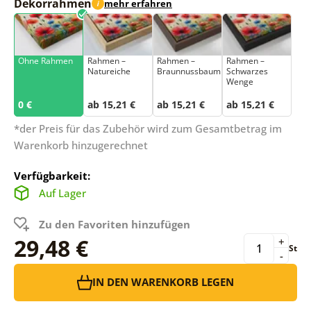
Dekorrahmen
mehr erfahren
i
Ohne Rahmen
Rahmen –
Rahmen –
Rahmen –
Natureiche
Braunnussbaum
Schwarzes
Wenge
0 €
ab 15,21 €
ab 15,21 €
ab 15,21 €
*der Preis für das Zubehör wird zum Gesamtbetrag im
Warenkorb hinzugerechnet
Verfügbarkeit:
Auf Lager
Zu den Favoriten hinzufügen
29,48 €
+
St
-
IN DEN WARENKORB LEGEN