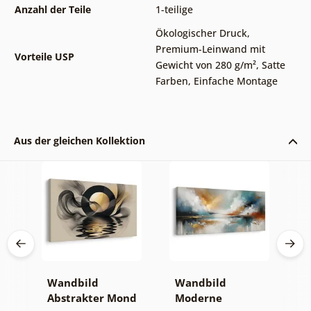
Anzahl der Teile
1-teilige
Ökologischer Druck
,
Premium-Leinwand mit
Vorteile USP
Gewicht von 280 g/m²
,
Satte
Farben
,
Einfache Montage
Aus der gleichen Kollektion
Wandbild
Wandbild
W
er
Abstrakter Mond
Moderne
A