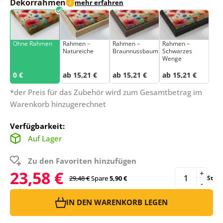
Dekorrahmen
mehr erfahren
i
Ohne Rahmen
Rahmen –
Rahmen –
Rahmen –
Natureiche
Braunnussbaum
Schwarzes
Wenge
0 €
ab 15,21 €
ab 15,21 €
ab 15,21 €
*der Preis für das Zubehör wird zum Gesamtbetrag im
Warenkorb hinzugerechnet
Verfügbarkeit:
Auf Lager
Zu den Favoriten hinzufügen
23,58 €
+
29,48 €
Spare
5,90 €
St
-
IN DEN WARENKORB LEGEN