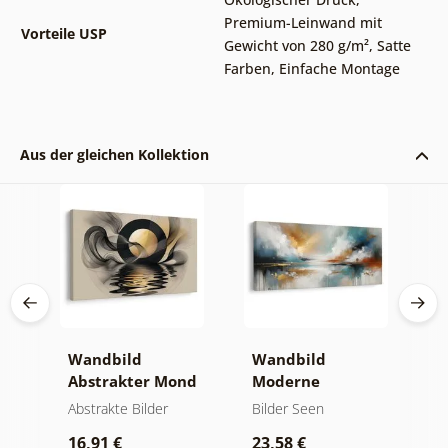
Premium-Leinwand mit
Vorteile USP
Gewicht von 280 g/m²
,
Satte
Farben
,
Einfache Montage
Aus der gleichen Kollektion
Wandbild
Wandbild
W
er
Abstrakter Mond
Moderne
A
am Wasser
Abstraktion mit
O
kte
Abstrakte Bilder
Bilder Seen
A
Natur
16,91 €
23,58 €
1