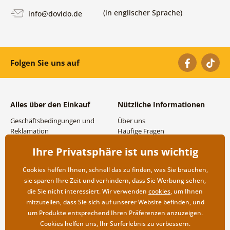
(in englischer Sprache)
info@dovido.de
Folgen Sie uns auf
Alles über den Einkauf
Nützliche Informationen
Geschäftsbedingungen und
Über uns
Reklamation
Häufige Fragen
Datenschutzbestimmungen
Kontakte
Ihre Privatsphäre ist uns wichtig
Versand- und
Großhandel und
Zahlungsmöglichkeiten
Zusammenarbeit
Cookies helfen Ihnen, schnell das zu finden, was Sie brauchen,
Rücksendung der Ware
sie sparen Ihre Zeit und verhindern, dass Sie Werbung sehen,
die Sie nicht interessiert. Wir verwenden
cookies
, um Ihnen
mitzuteilen, dass Sie sich auf unserer Website befinden, und
um Produkte entsprechend Ihren Präferenzen anzuzeigen.
Cookies helfen uns, Ihr Surferlebnis zu verbessern.