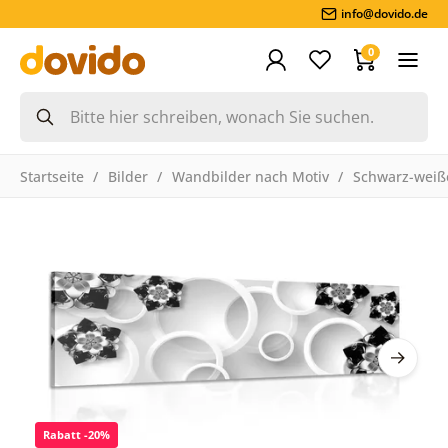
info@dovido.de
0
Startseite
Bilder
Wandbilder nach Motiv
Schwarz-weiße
Rabatt -20%