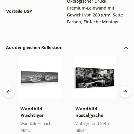
Ökologischer Druck
,
Premium-Leinwand mit
Vorteile USP
Gewicht von 280 g/m²
,
Satte
Farben
,
Einfache Montage
Aus der gleichen Kollektion
Wandbild
Wandbild
W
Prächtiger
nostalgische
E
Berggipfel in
Musikatmosphäre
u
der
Wandbilder nach
Vintage- und Retro-
B
Schwarz-Weiß
Motiv
Bilder
1