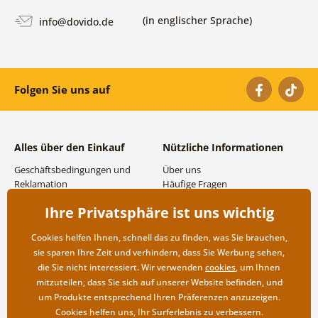
(in englischer Sprache)
info@dovido.de
Folgen Sie uns auf
Alles über den Einkauf
Nützliche Informationen
Geschäftsbedingungen und
Über uns
Reklamation
Häufige Fragen
Datenschutzbestimmungen
Kontakte
Ihre Privatsphäre ist uns wichtig
Versand- und
Großhandel und
Zahlungsmöglichkeiten
Zusammenarbeit
Cookies helfen Ihnen, schnell das zu finden, was Sie brauchen,
Rücksendung der Ware
sie sparen Ihre Zeit und verhindern, dass Sie Werbung sehen,
die Sie nicht interessiert. Wir verwenden
cookies
, um Ihnen
mitzuteilen, dass Sie sich auf unserer Website befinden, und
um Produkte entsprechend Ihren Präferenzen anzuzeigen.
Cookies helfen uns, Ihr Surferlebnis zu verbessern.