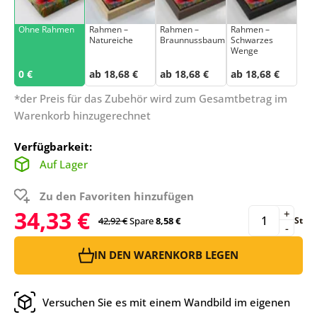
Ohne Rahmen
Rahmen –
Rahmen –
Rahmen –
Natureiche
Braunnussbaum
Schwarzes
Wenge
0 €
ab 18,68 €
ab 18,68 €
ab 18,68 €
*der Preis für das Zubehör wird zum Gesamtbetrag im
Warenkorb hinzugerechnet
Verfügbarkeit:
Auf Lager
Zu den Favoriten hinzufügen
34,33 €
+
42,92 €
Spare
8,58 €
St
-
IN DEN WARENKORB LEGEN
Versuchen Sie es mit einem Wandbild im eigenen