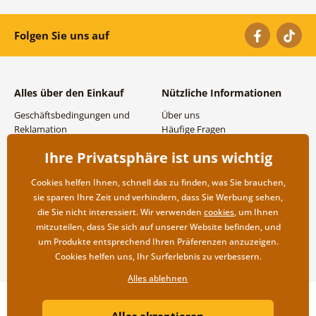
Folgen Sie uns auf
Alles über den Einkauf
Nützliche Informationen
Geschäftsbedingungen und
Über uns
Reklamation
Häufige Fragen
Datenschutzbestimmungen
Kontakte
Ihre Privatsphäre ist uns wichtig
Versand- und
Großhandel und
Zahlungsmöglichkeiten
Zusammenarbeit
Cookies helfen Ihnen, schnell das zu finden, was Sie brauchen,
Rücksendung der Ware
sie sparen Ihre Zeit und verhindern, dass Sie Werbung sehen,
die Sie nicht interessiert. Wir verwenden
cookies
, um Ihnen
mitzuteilen, dass Sie sich auf unserer Website befinden, und
um Produkte entsprechend Ihren Präferenzen anzuzeigen.
Cookies helfen uns, Ihr Surferlebnis zu verbessern.
Alles ablehnen
Copyright ©2019 © Dovido.at.