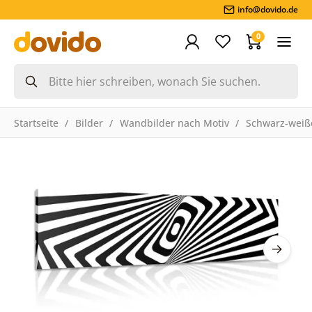
info@dovido.de
0
Startseite
Bilder
Wandbilder nach Motiv
Schwarz-weiße