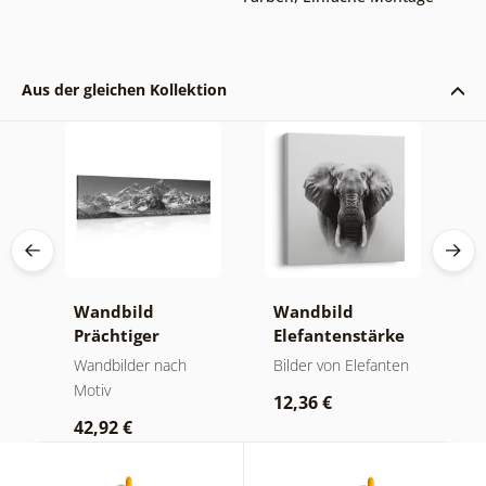
Aus der gleichen Kollektion
Wandbild
Wandbild
W
Prächtiger
Elefantenstärke
n
Berggipfel in
und Ruhe
M
der
Wandbilder nach
Bilder von Elefanten
V
Schwarz-Weiß
Motiv
Bi
12,36 €
42,92 €
2