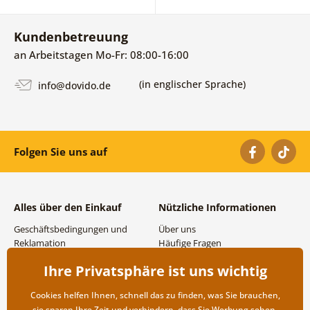
Kundenbetreuung
an Arbeitstagen Mo-Fr: 08:00-16:00
(in englischer Sprache)
info@dovido.de
Folgen Sie uns auf
Alles über den Einkauf
Nützliche Informationen
Geschäftsbedingungen und
Über uns
Reklamation
Häufige Fragen
Datenschutzbestimmungen
Kontakte
Ihre Privatsphäre ist uns wichtig
Versand- und
Großhandel und
Zahlungsmöglichkeiten
Zusammenarbeit
Cookies helfen Ihnen, schnell das zu finden, was Sie brauchen,
Rücksendung der Ware
sie sparen Ihre Zeit und verhindern, dass Sie Werbung sehen,