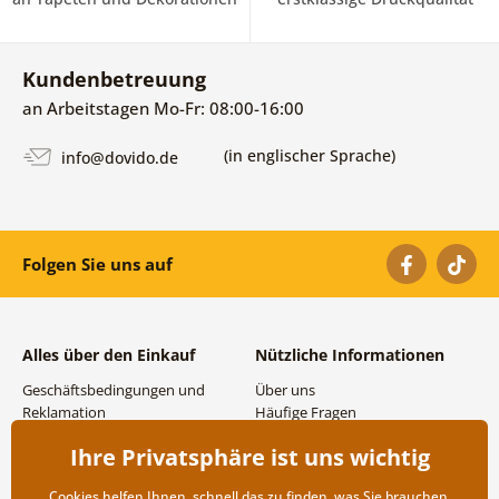
Kundenbetreuung
an Arbeitstagen Mo-Fr: 08:00-16:00
(in englischer Sprache)
info@dovido.de
Folgen Sie uns auf
Alles über den Einkauf
Nützliche Informationen
Geschäftsbedingungen und
Über uns
Reklamation
Häufige Fragen
Datenschutzbestimmungen
Kontakte
Ihre Privatsphäre ist uns wichtig
Versand- und
Großhandel und
Zahlungsmöglichkeiten
Zusammenarbeit
Cookies helfen Ihnen, schnell das zu finden, was Sie brauchen,