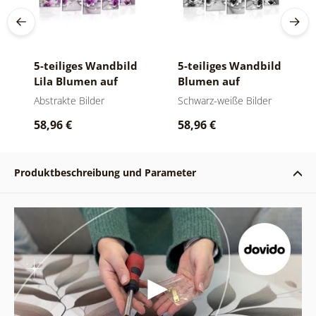
5-teiliges Wandbild
5-teiliges Wandbild
Lila Blumen auf
Blumen auf
abstraktem
abstraktem
Abstrakte Bilder
Schwarz-weiße Bilder
Hintergrund
Hintergrund in
58,96 €
58,96 €
Schwarz-Weiß
Produktbeschreibung und Parameter