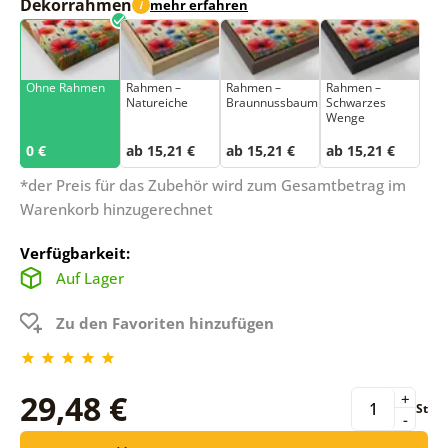
Dekorrahmen
mehr erfahren
i
Ohne Rahmen
Rahmen –
Rahmen –
Rahmen –
Natureiche
Braunnussbaum
Schwarzes
Wenge
0 €
ab 15,21 €
ab 15,21 €
ab 15,21 €
*der Preis für das Zubehör wird zum Gesamtbetrag im
Warenkorb hinzugerechnet
Verfügbarkeit:
Auf Lager
Zu den Favoriten hinzufügen
29,48 €
+
St
-