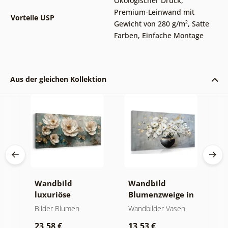
Ökologischer Druck
,
Premium-Leinwand mit
Vorteile USP
Gewicht von 280 g/m²
,
Satte
Farben
,
Einfache Montage
Aus der gleichen Kollektion
e
Wandbild
Wandbild
W
luxuriöse
Blumenzweige in
g
blumenharmonie
einer schwarzen
G
Bilder Blumen
Wandbilder Vasen
B
Vase
B
23,58 €
13,53 €
2