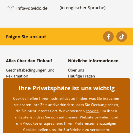
(in englischer Sprache)
info@dovido.de
Folgen Sie uns auf
Alles über den Einkauf
Nützliche Informationen
Geschäftsbedingungen und
Über uns
Reklamation
Häufige Fragen
Datenschutzbestimmungen
Kontakte
Ihre Privatsphäre ist uns wichtig
Versand- und
Großhandel und
Zahlungsmöglichkeiten
Zusammenarbeit
Cookies helfen Ihnen, schnell das zu finden, was Sie brauchen,
Rücksendung der Ware
sie sparen Ihre Zeit und verhindern, dass Sie Werbung sehen,
die Sie nicht interessiert. Wir verwenden
cookies
, um Ihnen
mitzuteilen, dass Sie sich auf unserer Website befinden, und
um Produkte entsprechend Ihren Präferenzen anzuzeigen.
Cookies helfen uns, Ihr Surferlebnis zu verbessern.