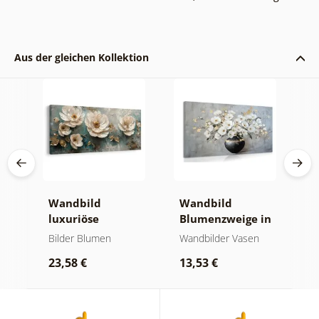
Aus der gleichen Kollektion
e
Wandbild
Wandbild
W
luxuriöse
Blumenzweige in
g
blumenharmonie
einer schwarzen
G
Bilder Blumen
Wandbilder Vasen
B
Vase
B
23,58 €
13,53 €
2