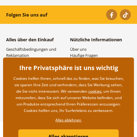
Folgen Sie uns auf
Alles über den Einkauf
Nützliche Informationen
Geschäftsbedingungen und
Über uns
Reklamation
Häufige Fragen
Datenschutzbestimmungen
Kontakte
Ihre Privatsphäre ist uns wichtig
Versand- und
Großhandel und
Zahlungsmöglichkeiten
Zusammenarbeit
Cookies helfen Ihnen, schnell das zu finden, was Sie brauchen,
Rücksendung der Ware
sie sparen Ihre Zeit und verhindern, dass Sie Werbung sehen,
die Sie nicht interessiert. Wir verwenden
cookies
, um Ihnen
mitzuteilen, dass Sie sich auf unserer Website befinden, und
um Produkte entsprechend Ihren Präferenzen anzuzeigen.
Cookies helfen uns, Ihr Surferlebnis zu verbessern.
Alles ablehnen
Copyright ©2019 © Dovido.at.
Alles akzeptieren