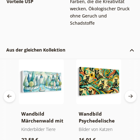
Vorteile USP
Farben, die die Kreativität
wecken
,
Ökologischer Druck
ohne Geruch und
Schadstoffe
Aus der gleichen Kollektion
er
Wandbild
Wandbild
W
Märchenwald mit
Psychedelische
K
Fuchs und Eulen
Katzen
z
Kinderbilder Tiere
Bilder von Katzen
K
P
W
23,58 €
16,91 €