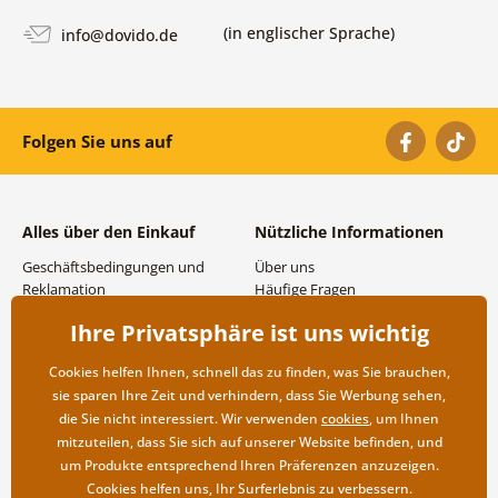
(in englischer Sprache)
info@dovido.de
Folgen Sie uns auf
Alles über den Einkauf
Nützliche Informationen
Geschäftsbedingungen und
Über uns
Reklamation
Häufige Fragen
Datenschutzbestimmungen
Kontakte
Ihre Privatsphäre ist uns wichtig
Versand- und
Großhandel und
Zahlungsmöglichkeiten
Zusammenarbeit
Cookies helfen Ihnen, schnell das zu finden, was Sie brauchen,
Rücksendung der Ware
sie sparen Ihre Zeit und verhindern, dass Sie Werbung sehen,
die Sie nicht interessiert. Wir verwenden
cookies
, um Ihnen
mitzuteilen, dass Sie sich auf unserer Website befinden, und
um Produkte entsprechend Ihren Präferenzen anzuzeigen.
Cookies helfen uns, Ihr Surferlebnis zu verbessern.