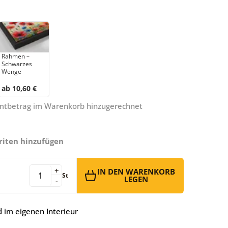
Rahmen –
Schwarzes
Wenge
ab 10,60 €
amtbetrag im Warenkorb hinzugerechnet
riten hinzufügen
+
IN DEN WARENKORB
St
LEGEN
-
 im eigenen Interieur