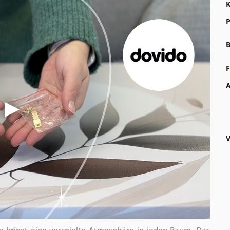
K
P
B
F
A
V
rn bringt eine verspielte Atmosphäre in jeden Raum. Das