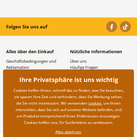
Folgen Sie uns auf
Alles über den Einkauf
Nützliche Informationen
Geschäftsbedingungen und
Über uns
Reklamation
Häufige Fragen
Datenschutzbestimmungen
Kontakte
Ihre Privatsphäre ist uns wichtig
Versand- und
Großhandel und
Zahlungsmöglichkeiten
Zusammenarbeit
Cookies helfen Ihnen, schnell das zu finden, was Sie brauchen,
Rücksendung der Ware
sie sparen Ihre Zeit und verhindern, dass Sie Werbung sehen,
die Sie nicht interessiert. Wir verwenden
cookies
, um Ihnen
mitzuteilen, dass Sie sich auf unserer Website befinden, und
um Produkte entsprechend Ihren Präferenzen anzuzeigen.
Cookies helfen uns, Ihr Surferlebnis zu verbessern.
Alles ablehnen