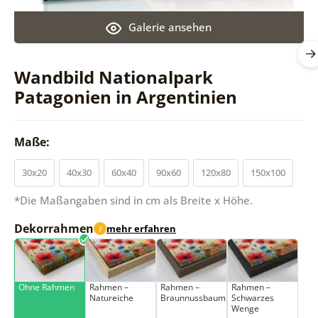
Galerie ansehen
Wandbild Nationalpark
Patagonien in Argentinien
Maße:
30x20
40x30
60x40
90x60
120x80
150x100
*Die Maßangaben sind in cm als Breite x Höhe.
Dekorrahmen
mehr erfahren
i
Ohne Rahmen
Rahmen –
Rahmen –
Rahmen –
Natureiche
Braunnussbaum
Schwarzes
Wenge