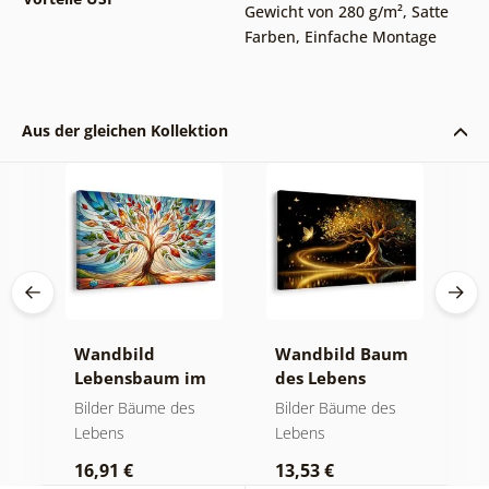
Gewicht von 280 g/m²
,
Satte
Farben
,
Einfache Montage
Aus der gleichen Kollektion
Wandbild
Wandbild Baum
W
Lebensbaum im
des Lebens
S
bunten
goldene Magie
a
Bilder Bäume des
Bilder Bäume des
B
Glasfenster
Lebens
Lebens
L
16,91 €
13,53 €
1