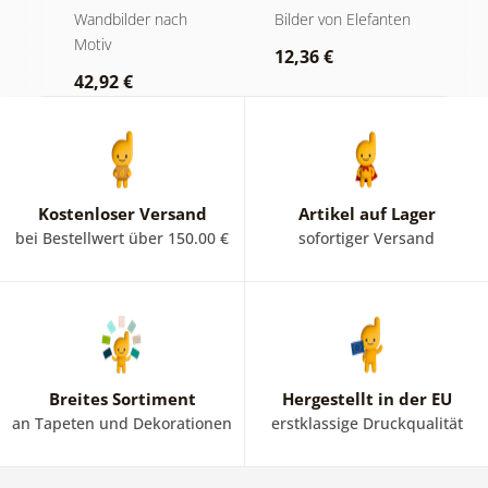
Berggipfel in
und Ruhe
M
der
Wandbilder nach
Bilder von Elefanten
V
Schwarz-Weiß
Motiv
Bi
12,36 €
42,92 €
2
Kostenloser Versand
Artikel auf Lager
bei Bestellwert über 150.00 €
sofortiger Versand
Breites Sortiment
Hergestellt in der EU
an Tapeten und Dekorationen
erstklassige Druckqualität