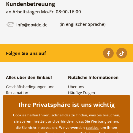
Kundenbetreuung
an Arbeitstagen Mo-Fr: 08:00-16:00
(in englischer Sprache)
info@dovido.de
Folgen Sie uns auf
Alles über den Einkauf
Nützliche Informationen
Geschäftsbedingungen und
Über uns
Reklamation
Häufige Fragen
Datenschutzbestimmungen
Kontakte
Ihre Privatsphäre ist uns wichtig
Versand- und
Großhandel und
Zahlungsmöglichkeiten
Zusammenarbeit
Cookies helfen Ihnen, schnell das zu finden, was Sie brauchen,
Rücksendung der Ware
sie sparen Ihre Zeit und verhindern, dass Sie Werbung sehen,
die Sie nicht interessiert. Wir verwenden
cookies
, um Ihnen