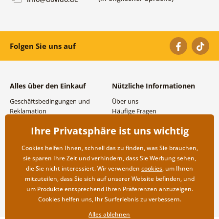
Folgen Sie uns auf
Alles über den Einkauf
Nützliche Informationen
Geschäftsbedingungen und
Über uns
Reklamation
Häufige Fragen
Datenschutzbestimmungen
Kontakte
Ihre Privatsphäre ist uns wichtig
Versand- und
Großhandel und
Zahlungsmöglichkeiten
Zusammenarbeit
Cookies helfen Ihnen, schnell das zu finden, was Sie brauchen,
Rücksendung der Ware
sie sparen Ihre Zeit und verhindern, dass Sie Werbung sehen,
die Sie nicht interessiert. Wir verwenden
cookies
, um Ihnen
mitzuteilen, dass Sie sich auf unserer Website befinden, und
um Produkte entsprechend Ihren Präferenzen anzuzeigen.
Cookies helfen uns, Ihr Surferlebnis zu verbessern.
Alles ablehnen