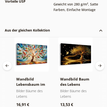
Vorteile USP
Gewicht von 280 g/m²
,
Satte
Farben
,
Einfache Montage
Aus der gleichen Kollektion
Wandbild
Wandbild Baum
W
Lebensbaum im
des Lebens
S
bunten
goldene Magie
a
Bilder Bäume des
Bilder Bäume des
B
Glasfenster
Lebens
Lebens
L
16,91 €
13,53 €
1