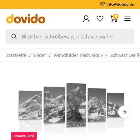
info@dovido.de
0
Startseite
Bilder
Wandbilder nach Motiv
Schwarz-weiße
Rabatt -20%