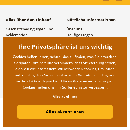
Alles über den Einkauf
Nützliche Informationen
Geschäftsbedingungen und
Über uns
Reklamation
Häufige Fragen
Datenschutzbestimmungen
Kontakte
Ihre Privatsphäre ist uns wichtig
Versand- und
Großhandel und
Zahlungsmöglichkeiten
Zusammenarbeit
Cookies helfen Ihnen, schnell das zu finden, was Sie brauchen,
Rücksendung der Ware
sie sparen Ihre Zeit und verhindern, dass Sie Werbung sehen,
die Sie nicht interessiert. Wir verwenden
cookies
, um Ihnen
mitzuteilen, dass Sie sich auf unserer Website befinden, und
um Produkte entsprechend Ihren Präferenzen anzuzeigen.
Cookies helfen uns, Ihr Surferlebnis zu verbessern.
Alles ablehnen
Copyright ©2019 © Dovido.at.
Alles akzeptieren
Webdesign
Litvanyi.sk
| Online-Shop erstellt von