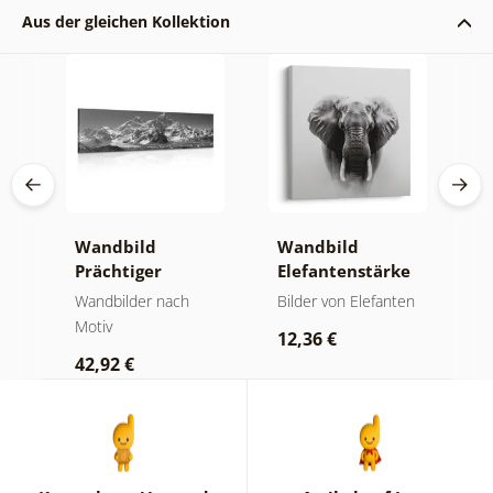
Aus der gleichen Kollektion
Wandbild
Wandbild
W
Prächtiger
Elefantenstärke
n
Berggipfel in
und Ruhe
M
der
Wandbilder nach
Bilder von Elefanten
V
Schwarz-Weiß
Motiv
Bi
12,36 €
42,92 €
2