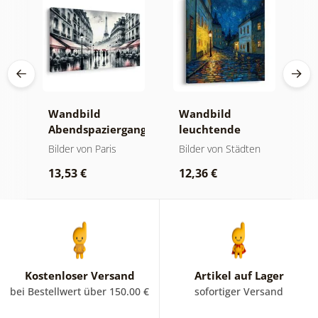
e
Wandbild
Wandbild
W
ur
Abendspaziergang
leuchtende
n
durch Paris
Lampennacht
S
Bilder von Paris
Bilder von Städten
B
u
13,53 €
12,36 €
1
Kostenloser Versand
Artikel auf Lager
bei Bestellwert über 150.00 €
sofortiger Versand