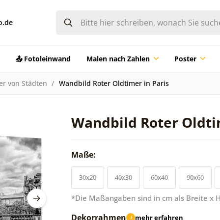
o.de
📤 Fotoleinwand
Malen nach Zahlen
Poster
er von Städten
Wandbild Roter Oldtimer in Paris
Wandbild Roter Oldti
Maße:
30x20
40x30
60x40
90x60
*Die Maßangaben sind in cm als Breite x 
Dekorrahmen
mehr erfahren
i