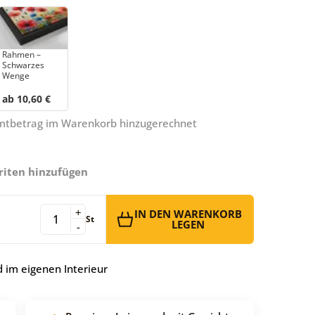
Rahmen –
Schwarzes
Wenge
ab 10,60 €
amtbetrag im Warenkorb hinzugerechnet
riten hinzufügen
+
IN DEN WARENKORB
St
LEGEN
-
 im eigenen Interieur