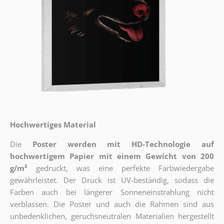
Hochwertiges Material
Die
Poster werden mit HD-Technologie auf
hochwertigem Papier mit einem Gewicht von 200
g/m²
gedruckt, was eine perfekte Farbwiedergabe
gewährleistet. Der Druck ist UV-beständig, sodass die
Farben auch bei längerer Sonneneinstrahlung nicht
verblassen. Die Poster und auch die Rahmen sind aus
unbedenklichen, geruchsneutralen Materialien hergestellt