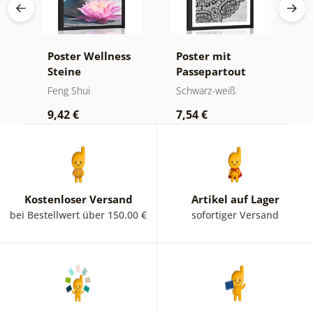
Poster Wellness
Poster mit
P
Steine
Passepartout
P
Blumenmandala
D
Feng Shui
Schwarz-weiß
F
in Schwarz-Weiß
d
9,42 €
7,54 €
9
M
Kostenloser Versand
Artikel auf Lager
bei Bestellwert über 150.00 €
sofortiger Versand