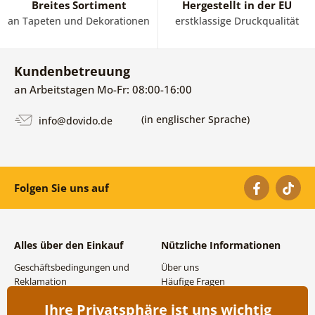
Breites Sortiment
Hergestellt in der EU
an Tapeten und Dekorationen
erstklassige Druckqualität
Kundenbetreuung
an Arbeitstagen Mo-Fr: 08:00-16:00
(in englischer Sprache)
info@dovido.de
Folgen Sie uns auf
Alles über den Einkauf
Nützliche Informationen
Geschäftsbedingungen und
Über uns
Reklamation
Häufige Fragen
Datenschutzbestimmungen
Kontakte
Ihre Privatsphäre ist uns wichtig
Versand- und
Großhandel und