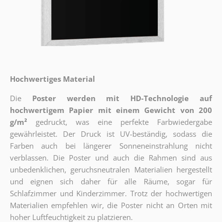
Hochwertiges Material
Die
Poster werden mit HD-Technologie auf
hochwertigem Papier mit einem Gewicht von 200
g/m²
gedruckt, was eine perfekte Farbwiedergabe
gewährleistet. Der Druck ist UV-beständig, sodass die
Farben auch bei längerer Sonneneinstrahlung nicht
verblassen. Die Poster und auch die Rahmen sind aus
unbedenklichen, geruchsneutralen Materialien hergestellt
und eignen sich daher für alle Räume, sogar für
Schlafzimmer und Kinderzimmer. Trotz der hochwertigen
Materialien empfehlen wir, die Poster nicht an Orten mit
hoher Luftfeuchtigkeit zu platzieren.