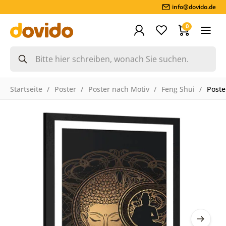
info@dovido.de
0
Startseite
Poster
Poster nach Motiv
Feng Shui
Poste