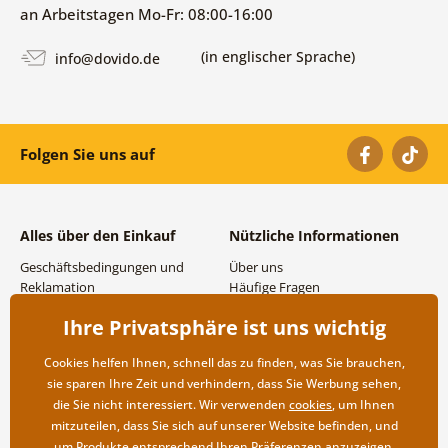
an Arbeitstagen Mo-Fr: 08:00-16:00
(in englischer Sprache)
info@dovido.de
Folgen Sie uns auf
Alles über den Einkauf
Nützliche Informationen
Geschäftsbedingungen und
Über uns
Reklamation
Häufige Fragen
Datenschutzbestimmungen
Kontakte
Ihre Privatsphäre ist uns wichtig
Versand- und
Großhandel und
Zahlungsmöglichkeiten
Zusammenarbeit
Cookies helfen Ihnen, schnell das zu finden, was Sie brauchen,
Rücksendung der Ware
sie sparen Ihre Zeit und verhindern, dass Sie Werbung sehen,
die Sie nicht interessiert. Wir verwenden
cookies
, um Ihnen
mitzuteilen, dass Sie sich auf unserer Website befinden, und
um Produkte entsprechend Ihren Präferenzen anzuzeigen.