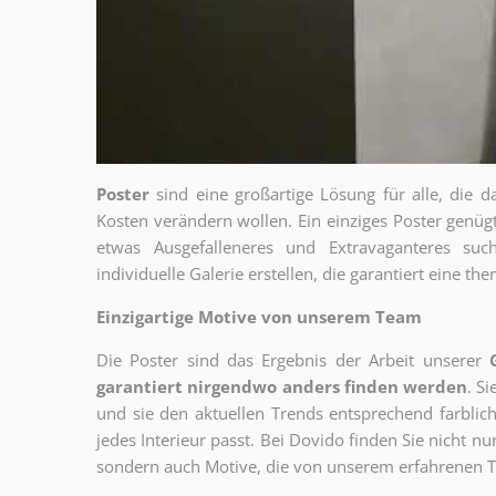
Poster
sind eine großartige Lösung für alle, die d
Kosten verändern wollen. Ein einziges Poster genü
etwas Ausgefalleneres und Extravaganteres su
individuelle Galerie erstellen, die garantiert eine 
Einzigartige Motive von unserem Team
Die Poster sind das Ergebnis der Arbeit unserer
garantiert nirgendwo anders finden werden
. S
und sie den aktuellen Trends entsprechend farblich
jedes Interieur passt. Bei Dovido finden Sie nicht n
sondern auch Motive, die von unserem erfahrenen T