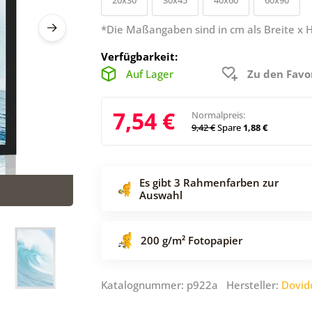
*Die Maßangaben sind in cm als Breite x 
Verfügbarkeit:
Auf Lager
Zu den Favo
7,54 €
Normalpreis:
9,42 €
Spare
1,88 €
Es gibt 3 Rahmenfarben zur
Auswahl
200 g/m² Fotopapier
Katalognummer: p922a Hersteller:
Dovid