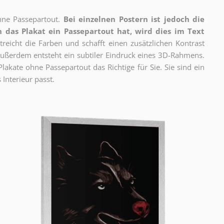
ne Passepartout.
Bei einzelnen Postern ist jedoch die
 das Plakat ein Passepartout hat, wird dies im Text
reicht die Farben und schafft einen zusätzlichen Kontrast
ßerdem entsteht ein subtiler Eindruck eines 3D-Rahmens.
akate ohne Passepartout das Richtige für Sie. Sie sind ein
 Interieur passt.