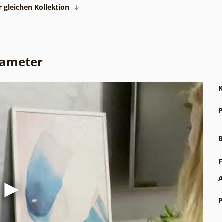
 gleichen Kollektion
rameter
K
P
B
F
A
P