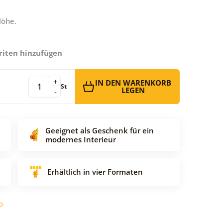
Höhe.
riten hinzufügen
+
IN DEN WARENKORB
St
LEGEN
-
Geeignet als Geschenk für ein
modernes Interieur
Erhältlich in vier Formaten
o