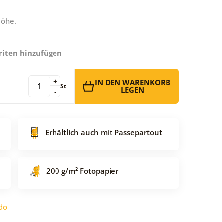
Höhe.
riten hinzufügen
+
IN DEN WARENKORB
St
LEGEN
-
Erhältlich auch mit Passepartout
200 g/m² Fotopapier
do