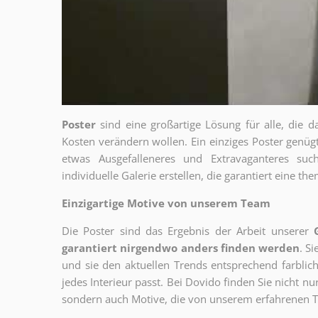
Poster
sind eine großartige Lösung für alle, die d
Kosten verändern wollen. Ein einziges Poster genü
etwas Ausgefalleneres und Extravaganteres su
individuelle Galerie erstellen, die garantiert eine 
Einzigartige Motive von unserem Team
Die Poster sind das Ergebnis der Arbeit unserer
garantiert nirgendwo anders finden werden
. S
und sie den aktuellen Trends entsprechend farblich
jedes Interieur passt. Bei Dovido finden Sie nicht n
sondern auch Motive, die von unserem erfahrenen T