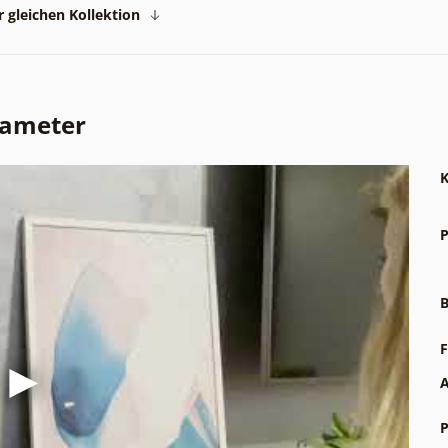
 gleichen Kollektion
rameter
K
P
B
F
A
P