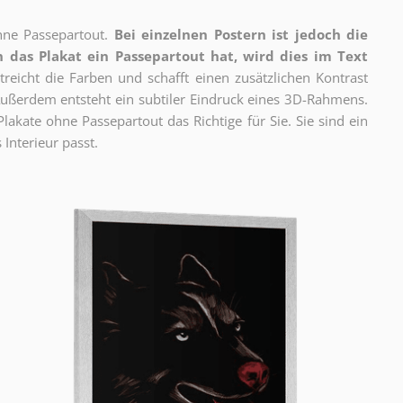
ne Passepartout.
Bei einzelnen Postern ist jedoch die
 das Plakat ein Passepartout hat, wird dies im Text
reicht die Farben und schafft einen zusätzlichen Kontrast
ßerdem entsteht ein subtiler Eindruck eines 3D-Rahmens.
akate ohne Passepartout das Richtige für Sie. Sie sind ein
 Interieur passt.