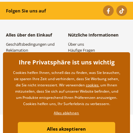
Folgen Sie uns auf
Alles über den Einkauf
Nützliche Informationen
Geschäftsbedingungen und
Über uns
Reklamation
Häufige Fragen
Datenschutzbestimmungen
Kontakte
Ihre Privatsphäre ist uns wichtig
Versand- und
Großhandel und
Zahlungsmöglichkeiten
Zusammenarbeit
Cookies helfen Ihnen, schnell das zu finden, was Sie brauchen,
Rücksendung der Ware
sie sparen Ihre Zeit und verhindern, dass Sie Werbung sehen,
die Sie nicht interessiert. Wir verwenden
cookies
, um Ihnen
mitzuteilen, dass Sie sich auf unserer Website befinden, und
um Produkte entsprechend Ihren Präferenzen anzuzeigen.
Cookies helfen uns, Ihr Surferlebnis zu verbessern.
Alles ablehnen
Copyright ©2019 © Dovido.at.
Alles akzeptieren
Webdesign
Litvanyi.sk
| Online-Shop erstellt von