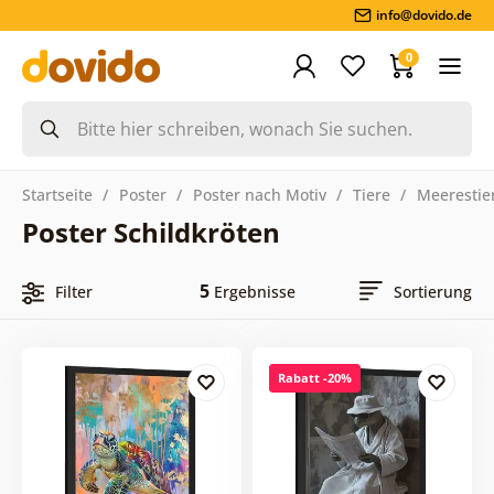
info@dovido.de
0
Startseite
Poster
Poster nach Motiv
Tiere
Meerestie
Poster Schildkröten
5
Filter
Ergebnisse
Sortierung
Rabatt -20%