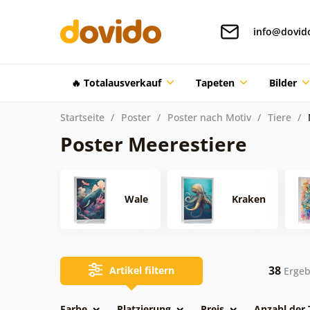
info@dovid
🔥 Totalausverkauf
Tapeten
Bilder
Startseite
Poster
Poster nach Motiv
Tiere
Poster Meerestiere
Wale
Kraken
38
Artikel filtern
Ergeb
Farbe
Platzierung
Preis
Anzahl der 