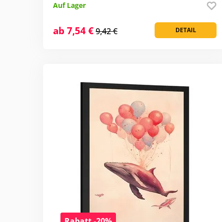
Auf Lager
ab 7,54 €
9,42 €
DETAIL
Rabatt -20%