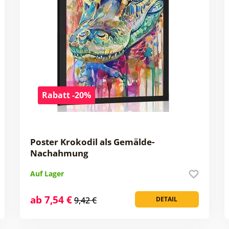
Rabatt -20%
Poster Krokodil als Gemälde-
Nachahmung
Auf Lager
ab 7,54 €
9,42 €
DETAIL