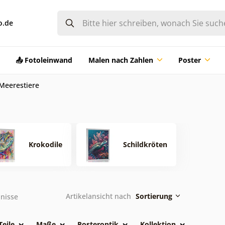
o.de
📤 Fotoleinwand
Malen nach Zahlen
Poster
Meerestiere
Krokodile
Schildkröten
Artikelansicht nach
Sortierung
nisse
Teile
Maße
Posteroptik
Kollektion