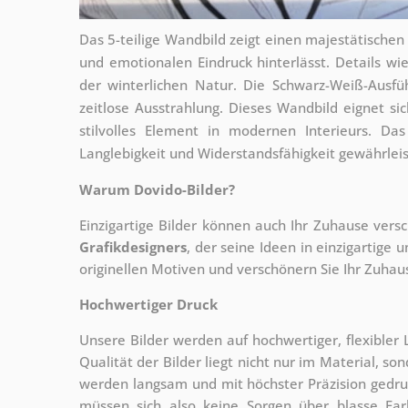
Das 5-teilige Wandbild zeigt einen majestätischen
und emotionalen Eindruck hinterlässt. Details w
der winterlichen Natur. Die Schwarz-Weiß-Ausf
zeitlose Ausstrahlung. Dieses Wandbild eignet s
stilvolles Element in modernen Interieurs. Das
Langlebigkeit und Widerstandsfähigkeit gewährleis
Warum Dovido-Bilder?
Einzigartige Bilder können auch Ihr Zuhause vers
Grafikdesigners
, der
seine Ideen in einzigartige 
originellen Motiven und verschönern Sie Ihr Zuhause
Hochwertiger Druck
Unsere Bilder werden auf hochwertiger, flexible
Qualität der Bilder liegt nicht nur im Material, s
werden langsam und mit höchster Präzision gedru
müssen sich also keine Sorgen über blasse Fa