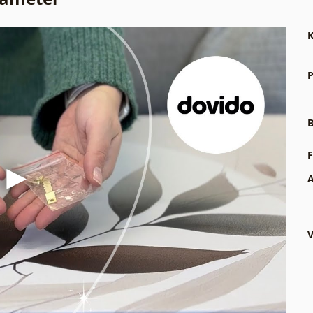
K
P
B
F
A
V