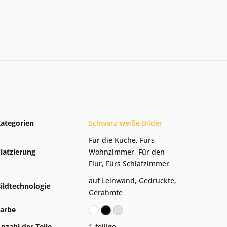
ategorien
Schwarz-weiße Bilder
Für die Küche
,
Fürs
latzierung
Wohnzimmer
,
Für den
Flur
,
Fürs Schlafzimmer
auf Leinwand
,
Gedruckte
,
ildtechnologie
Gerahmte
arbe
nzahl der Teile
1-teilige