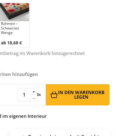
Rahmen –
Schwarzes
Wenge
ab 18,68 €
amtbetrag im Warenkorb hinzugerechnet
riten hinzufügen
+
IN DEN WARENKORB
St
LEGEN
-
 im eigenen Interieur