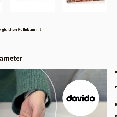
 gleichen Kollektion
rameter
K
P
B
F