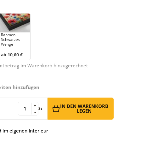
Rahmen –
Schwarzes
Wenge
ab 10,60 €
amtbetrag im Warenkorb hinzugerechnet
riten hinzufügen
+
IN DEN WARENKORB
St
LEGEN
-
 im eigenen Interieur