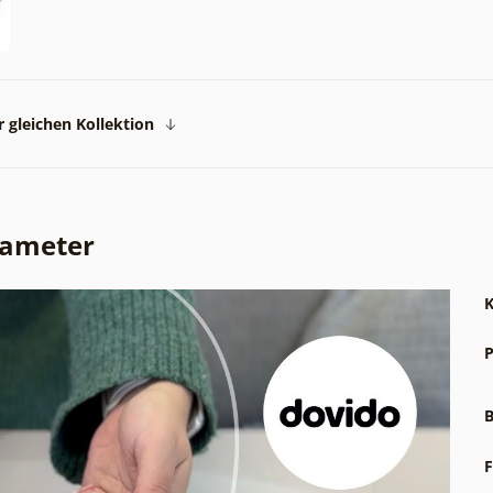
 gleichen Kollektion
rameter
K
P
B
F