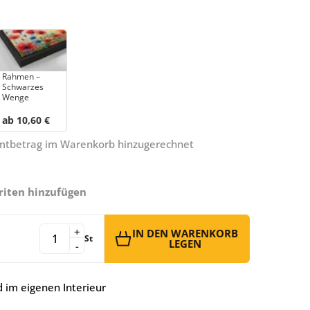
Rahmen –
Schwarzes
Wenge
ab 10,60 €
amtbetrag im Warenkorb hinzugerechnet
riten hinzufügen
+
IN DEN WARENKORB
St
LEGEN
-
 im eigenen Interieur