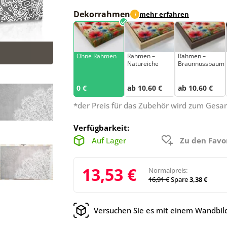
Dekorrahmen
mehr erfahren
i
Ohne Rahmen
Rahmen –
Rahmen –
Natureiche
Braunnussbaum
0 €
ab 10,60 €
ab 10,60 €
*der Preis für das Zubehör wird zum Ges
Verfügbarkeit:
Auf Lager
Zu den Favo
13,53 €
Normalpreis:
16,91 €
Spare
3,38 €
Versuchen Sie es mit einem Wandbild