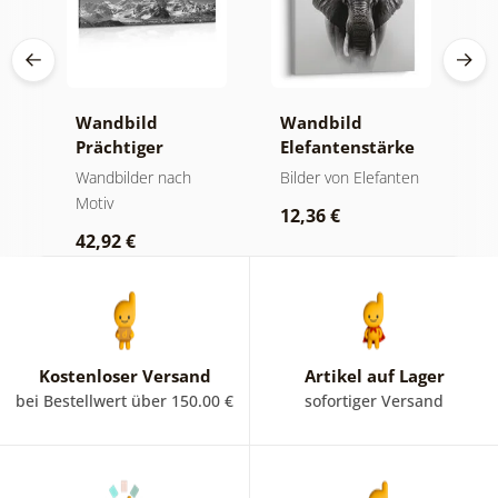
Wandbild
Wandbild
W
Prächtiger
Elefantenstärke
n
Berggipfel in
und Ruhe
M
der
Wandbilder nach
Bilder von Elefanten
V
Schwarz-Weiß
Motiv
Bi
12,36 €
42,92 €
2
Kostenloser Versand
Artikel auf Lager
bei Bestellwert über 150.00 €
sofortiger Versand