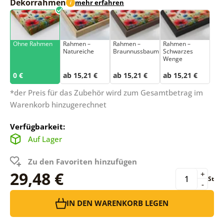
Dekorrahmen
mehr erfahren
i
Ohne Rahmen
Rahmen –
Rahmen –
Rahmen –
Natureiche
Braunnussbaum
Schwarzes
Wenge
0 €
ab 15,21 €
ab 15,21 €
ab 15,21 €
*der Preis für das Zubehör wird zum Gesamtbetrag im
Warenkorb hinzugerechnet
Verfügbarkeit:
Auf Lager
Zu den Favoriten hinzufügen
29,48 €
+
St
-
IN DEN WARENKORB LEGEN