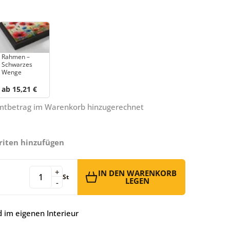
Rahmen –
Schwarzes
Wenge
ab 15,21 €
amtbetrag im Warenkorb hinzugerechnet
riten hinzufügen
+
IN DEN WARENKORB
St
LEGEN
-
 im eigenen Interieur