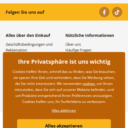
Folgen Sie uns auf
Alles über den Einkauf
Nützliche Informationen
Geschäftsbedingungen und
Über uns
Reklamation
Häufige Fragen
Datenschutzbestimmungen
Kontakte
Ihre Privatsphäre ist uns wichtig
Versand- und
Großhandel und
Zahlungsmöglichkeiten
Zusammenarbeit
Cookies helfen Ihnen, schnell das zu finden, was Sie brauchen,
Rücksendung der Ware
sie sparen Ihre Zeit und verhindern, dass Sie Werbung sehen,
die Sie nicht interessiert. Wir verwenden
cookies
, um Ihnen
mitzuteilen, dass Sie sich auf unserer Website befinden, und
um Produkte entsprechend Ihren Präferenzen anzuzeigen.
Cookies helfen uns, Ihr Surferlebnis zu verbessern.
Alles ablehnen
Copyright ©2019 © Dovido.at.
Alles akzeptieren
Webdesign
Litvanyi.sk
| Online-Shop erstellt von