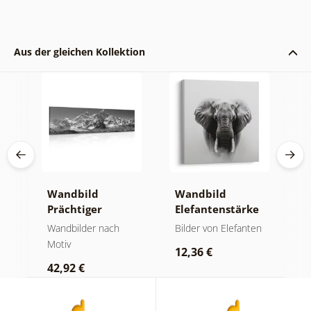
Aus der gleichen Kollektion
Wandbild
Wandbild
W
Prächtiger
Elefantenstärke
n
Berggipfel in
und Ruhe
M
der
Wandbilder nach
Bilder von Elefanten
V
Schwarz-Weiß
Motiv
Bi
12,36 €
42,92 €
2