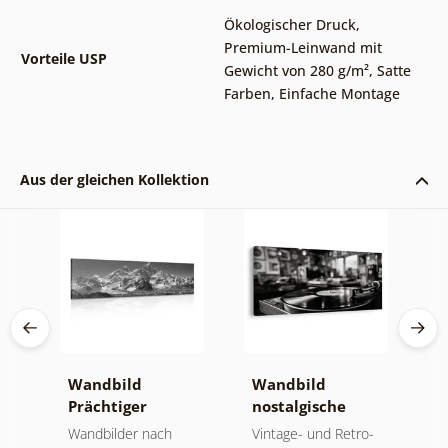
Ökologischer Druck
,
Premium-Leinwand mit
Vorteile USP
Gewicht von 280 g/m²
,
Satte
Farben
,
Einfache Montage
Aus der gleichen Kollektion
Wandbild
Wandbild
W
Prächtiger
nostalgische
E
Berggipfel in
Musikatmosphäre
u
der
Wandbilder nach
Vintage- und Retro-
B