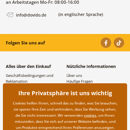
an Arbeitstagen Mo-Fr: 08:00-16:00
(in englischer Sprache)
info@dovido.de
Folgen Sie uns auf
Alles über den Einkauf
Nützliche Informationen
Geschäftsbedingungen und
Über uns
Reklamation
Häufige Fragen
Datenschutzbestimmungen
Kontakte
Ihre Privatsphäre ist uns wichtig
Versand- und
Großhandel und
Zahlungsmöglichkeiten
Zusammenarbeit
Cookies helfen Ihnen, schnell das zu finden, was Sie brauchen,
Rücksendung der Ware
sie sparen Ihre Zeit und verhindern, dass Sie Werbung sehen,
die Sie nicht interessiert. Wir verwenden
cookies
, um Ihnen
mitzuteilen, dass Sie sich auf unserer Website befinden, und
um Produkte entsprechend Ihren Präferenzen anzuzeigen.