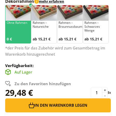
Dekorrahmen
mehr erfahren
i
Ohne Rahmen
Rahmen –
Rahmen –
Rahmen –
Natureiche
Braunnussbaum
Schwarzes
Wenge
0 €
ab 15,21 €
ab 15,21 €
ab 15,21 €
*der Preis für das Zubehör wird zum Gesamtbetrag im
Warenkorb hinzugerechnet
Verfügbarkeit:
Auf Lager
Zu den Favoriten hinzufügen
29,48 €
+
St
-
IN DEN WARENKORB LEGEN