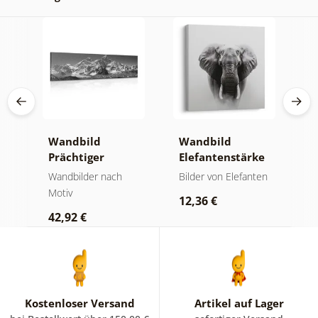
Wandbild
Wandbild
W
Prächtiger
Elefantenstärke
n
Berggipfel in
und Ruhe
M
der
Wandbilder nach
Bilder von Elefanten
V
Schwarz-Weiß
Motiv
Bi
12,36 €
42,92 €
2
Kostenloser Versand
Artikel auf Lager