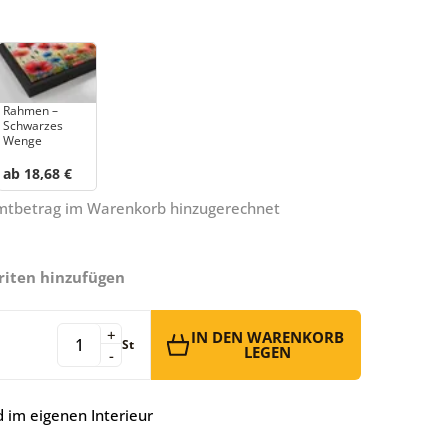
Rahmen –
Schwarzes
Wenge
ab 18,68 €
amtbetrag im Warenkorb hinzugerechnet
riten hinzufügen
+
IN DEN WARENKORB
St
LEGEN
-
 im eigenen Interieur