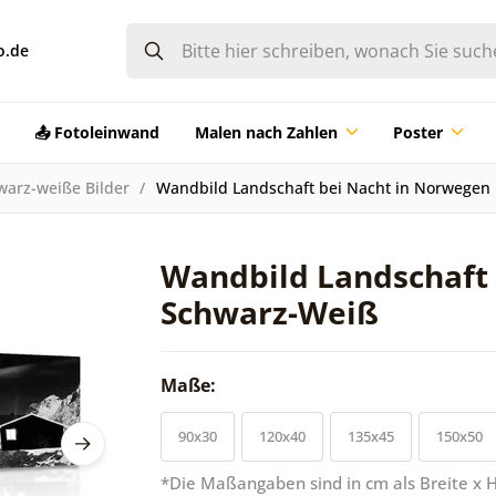
o.de
📤 Fotoleinwand
Malen nach Zahlen
Poster
warz-weiße Bilder
Wandbild Landschaft bei Nacht in Norwegen
Wandbild Landschaft 
Schwarz-Weiß
Maße:
90x30
120x40
135x45
150x50
*Die Maßangaben sind in cm als Breite x 