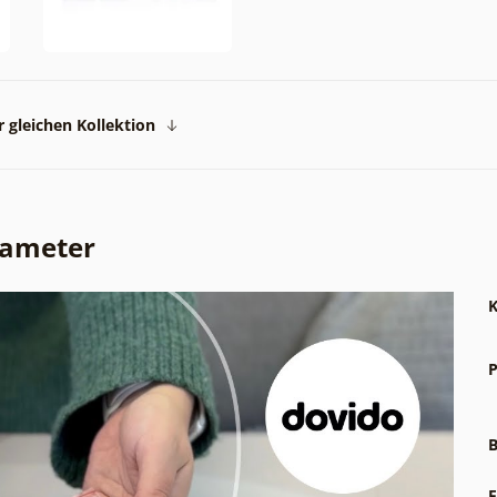
 gleichen Kollektion
rameter
K
P
B
F