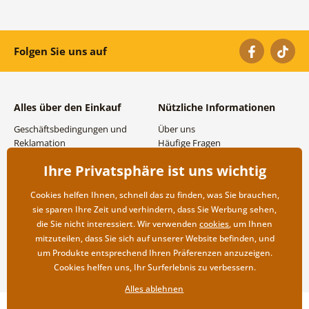
Folgen Sie uns auf
Alles über den Einkauf
Nützliche Informationen
Geschäftsbedingungen und
Über uns
Reklamation
Häufige Fragen
Datenschutzbestimmungen
Kontakte
Ihre Privatsphäre ist uns wichtig
Versand- und
Großhandel und
Zahlungsmöglichkeiten
Zusammenarbeit
Cookies helfen Ihnen, schnell das zu finden, was Sie brauchen,
Rücksendung der Ware
sie sparen Ihre Zeit und verhindern, dass Sie Werbung sehen,
die Sie nicht interessiert. Wir verwenden
cookies
, um Ihnen
mitzuteilen, dass Sie sich auf unserer Website befinden, und
um Produkte entsprechend Ihren Präferenzen anzuzeigen.
Cookies helfen uns, Ihr Surferlebnis zu verbessern.
Alles ablehnen