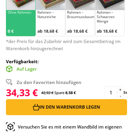
Ohne Rahmen
Rahmen –
Rahmen –
Rahmen –
Natureiche
Braunnussbaum
Schwarzes
Wenge
0 €
ab 18,68 €
ab 18,68 €
ab 18,68 €
*der Preis für das Zubehör wird zum Gesamtbetrag im
Warenkorb hinzugerechnet
Verfügbarkeit:
Auf Lager
Zu den Favoriten hinzufügen
34,33 €
+
42,92 €
Spare
8,58 €
St
-
IN DEN WARENKORB LEGEN
Versuchen Sie es mit einem Wandbild im eigenen