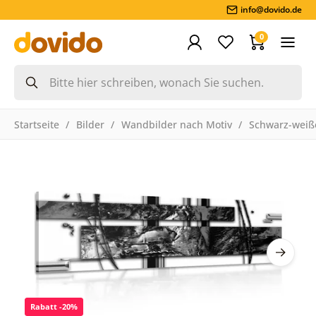
info@dovido.de
0
Startseite
Bilder
Wandbilder nach Motiv
Schwarz-weiße
Rabatt -20%