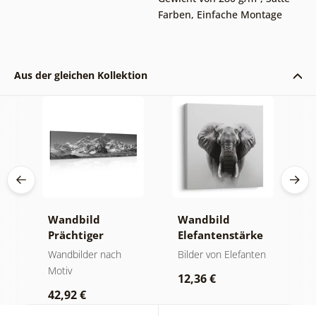
Farben
,
Einfache Montage
Aus der gleichen Kollektion
Wandbild
Wandbild
W
Prächtiger
Elefantenstärke
n
Berggipfel in
und Ruhe
M
der
Wandbilder nach
Bilder von Elefanten
V
Schwarz-Weiß
Motiv
Bi
12,36 €
42,92 €
2