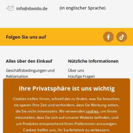
(in englischer Sprache)
info@dovido.de
Folgen Sie uns auf
Alles über den Einkauf
Nützliche Informationen
Geschäftsbedingungen und
Über uns
Reklamation
Häufige Fragen
Datenschutzbestimmungen
Kontakte
Ihre Privatsphäre ist uns wichtig
Versand- und
Großhandel und
Zahlungsmöglichkeiten
Zusammenarbeit
Cookies helfen Ihnen, schnell das zu finden, was Sie brauchen,
Rücksendung der Ware
sie sparen Ihre Zeit und verhindern, dass Sie Werbung sehen,
die Sie nicht interessiert. Wir verwenden
cookies
, um Ihnen
mitzuteilen, dass Sie sich auf unserer Website befinden, und
um Produkte entsprechend Ihren Präferenzen anzuzeigen.
Cookies helfen uns, Ihr Surferlebnis zu verbessern.