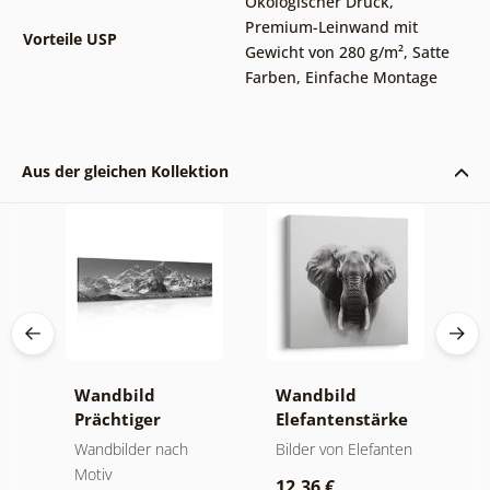
Ökologischer Druck
,
Premium-Leinwand mit
Vorteile USP
Gewicht von 280 g/m²
,
Satte
Farben
,
Einfache Montage
Aus der gleichen Kollektion
Wandbild
Wandbild
W
Prächtiger
Elefantenstärke
n
Berggipfel in
und Ruhe
M
der
Wandbilder nach
Bilder von Elefanten
V
Schwarz-Weiß
Motiv
Bi
12,36 €