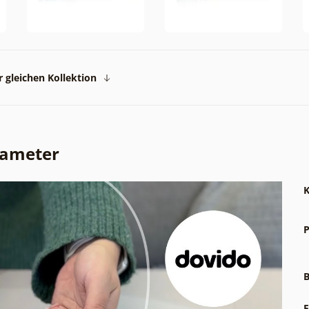
 gleichen Kollektion
rameter
K
P
B
F