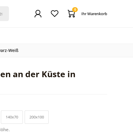
0
Ihr Warenkorb
warz-Weiß
n an der Küste in
140x70
200x100
Höhe.