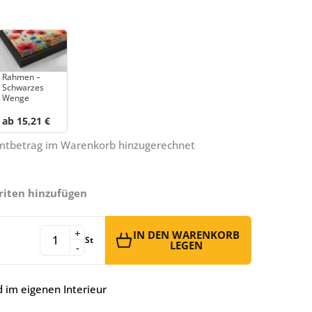
Rahmen –
Schwarzes
Wenge
ab 15,21 €
amtbetrag im Warenkorb hinzugerechnet
riten hinzufügen
+
IN DEN WARENKORB
St
LEGEN
-
 im eigenen Interieur