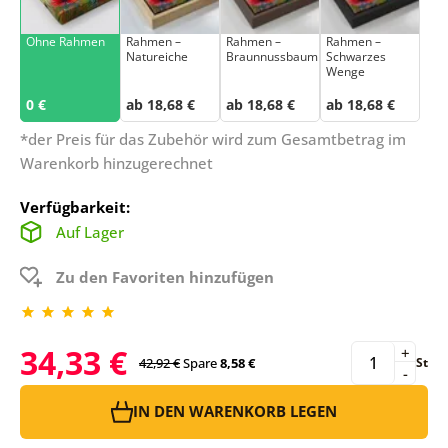
Ohne Rahmen
Rahmen –
Rahmen –
Rahmen –
Natureiche
Braunnussbaum
Schwarzes
Wenge
0 €
ab 18,68 €
ab 18,68 €
ab 18,68 €
*der Preis für das Zubehör wird zum Gesamtbetrag im
Warenkorb hinzugerechnet
Verfügbarkeit:
Auf Lager
Zu den Favoriten hinzufügen
34,33 €
+
42,92 €
Spare
8,58 €
St
-
IN DEN WARENKORB LEGEN