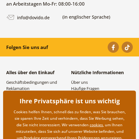
an Arbeitstagen Mo-Fr: 08:00-16:00
(in englischer Sprache)
info@dovido.de
Folgen Sie uns auf
Alles über den Einkauf
Nützliche Informationen
Geschäftsbedingungen und
Über uns
Reklamation
Häufige Fragen
Datenschutzbestimmungen
Kontakte
Ihre Privatsphäre ist uns wichtig
Versand- und
Großhandel und
Zahlungsmöglichkeiten
Zusammenarbeit
Cookies helfen Ihnen, schnell das zu finden, was Sie brauchen,
Rücksendung der Ware
sie sparen Ihre Zeit und verhindern, dass Sie Werbung sehen,
die Sie nicht interessiert. Wir verwenden
cookies
, um Ihnen
mitzuteilen, dass Sie sich auf unserer Website befinden, und
um Produkte entsprechend Ihren Präferenzen anzuzeigen.