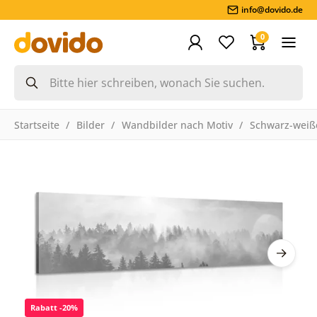
info@dovido.de
0
Startseite
Bilder
Wandbilder nach Motiv
Schwarz-weiße
Rabatt -20%