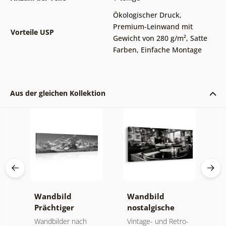
Ökologischer Druck
,
Premium-Leinwand mit
Vorteile USP
Gewicht von 280 g/m²
,
Satte
Farben
,
Einfache Montage
Aus der gleichen Kollektion
Wandbild
Wandbild
W
Prächtiger
nostalgische
E
Berggipfel in
Musikatmosphäre
u
der
Wandbilder nach
Vintage- und Retro-
B