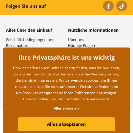
Folgen Sie uns auf
Alles über den Einkauf
Nützliche Informationen
Geschäftsbedingungen und
Über uns
Reklamation
Häufige Fragen
Datenschutzbestimmungen
Kontakte
Ihre Privatsphäre ist uns wichtig
Versand- und
Großhandel und
Zahlungsmöglichkeiten
Zusammenarbeit
Cookies helfen Ihnen, schnell das zu finden, was Sie brauchen,
Rücksendung der Ware
sie sparen Ihre Zeit und verhindern, dass Sie Werbung sehen,
die Sie nicht interessiert. Wir verwenden
cookies
, um Ihnen
mitzuteilen, dass Sie sich auf unserer Website befinden, und
um Produkte entsprechend Ihren Präferenzen anzuzeigen.
Cookies helfen uns, Ihr Surferlebnis zu verbessern.
Alles ablehnen
Copyright ©2019 © Dovido.at.
Alles akzeptieren
Webdesign
Litvanyi.sk
| Online-Shop erstellt von