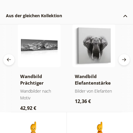
Aus der gleichen Kollektion
Wandbild
Wandbild
W
Prächtiger
Elefantenstärke
n
Berggipfel in
und Ruhe
M
der
Wandbilder nach
Bilder von Elefanten
V
Schwarz-Weiß
Motiv
Bi
12,36 €
42,92 €
2