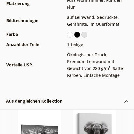
Fürs Wohnzimmer
,
Für den
Platzierung
Flur
auf Leinwand
,
Gedruckte
,
Bildtechnologie
Gerahmte
,
Im Querformat
Farbe
Anzahl der Teile
1-teilige
Ökologischer Druck
,
Premium-Leinwand mit
Vorteile USP
Gewicht von 280 g/m²
,
Satte
Farben
,
Einfache Montage
Aus der gleichen Kollektion