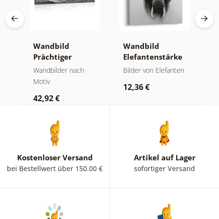
Wandbild
Wandbild
W
Prächtiger
Elefantenstärke
n
Berggipfel in
und Ruhe
M
der
Wandbilder nach
Bilder von Elefanten
V
Schwarz-Weiß
Motiv
Bi
12,36 €
42,92 €
2
Kostenloser Versand
Artikel auf Lager
bei Bestellwert über 150.00 €
sofortiger Versand