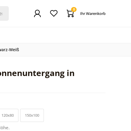
0
Ihr Warenkorb
warz-Weiß
onnenuntergang in
120x80
150x100
Höhe.