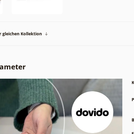
 gleichen Kollektion
rameter
K
P
B
F