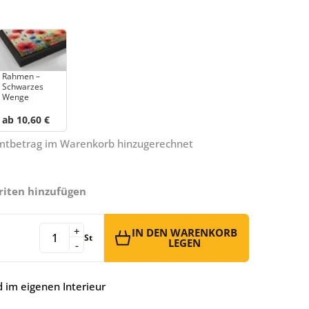
Rahmen –
Schwarzes
Wenge
ab 10,60 €
amtbetrag im Warenkorb hinzugerechnet
riten hinzufügen
+
IN DEN WARENKORB
St
LEGEN
-
 im eigenen Interieur