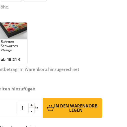
Höhe.
Rahmen –
Schwarzes
Wenge
ab 15,21 €
amtbetrag im Warenkorb hinzugerechnet
riten hinzufügen
+
IN DEN WARENKORB
St
LEGEN
-