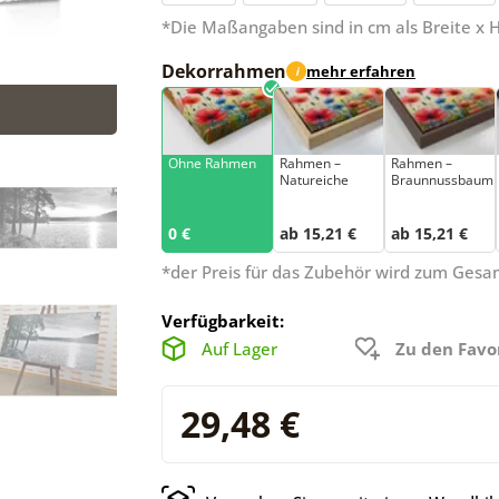
*Die Maßangaben sind in cm als Breite x 
Dekorrahmen
mehr erfahren
i
Ohne Rahmen
Rahmen –
Rahmen –
Natureiche
Braunnussbaum
0 €
ab 15,21 €
ab 15,21 €
*der Preis für das Zubehör wird zum Ges
Verfügbarkeit:
Auf Lager
Zu den Favo
29,48 €