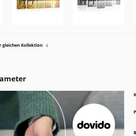
 gleichen Kollektion
rameter
K
P
B