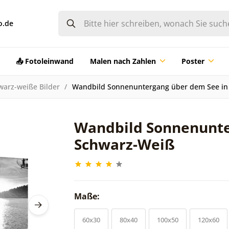
o.de
📤 Fotoleinwand
Malen nach Zahlen
Poster
warz-weiße Bilder
Wandbild Sonnenuntergang über dem See in
Wandbild Sonnenunte
Schwarz-Weiß
Maße:
60x30
80x40
100x50
120x60