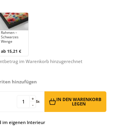
Rahmen –
Schwarzes
Wenge
ab 15,21 €
amtbetrag im Warenkorb hinzugerechnet
riten hinzufügen
+
IN DEN WARENKORB
St
LEGEN
-
 im eigenen Interieur