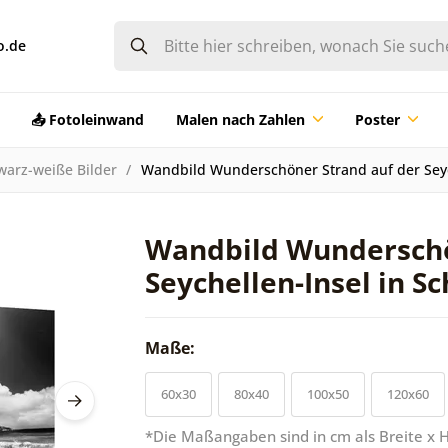
o.de
📤 Fotoleinwand
Malen nach Zahlen
Poster
warz-weiße Bilder
Wandbild Wunderschöner Strand auf der Seyc
Wandbild Wunderschö
Seychellen-Insel in 
Maße:
60x30
80x40
100x50
120x60
*Die Maßangaben sind in cm als Breite x 