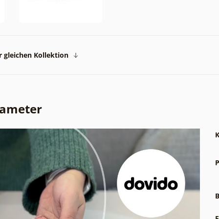
 gleichen Kollektion
rameter
K
P
B
F