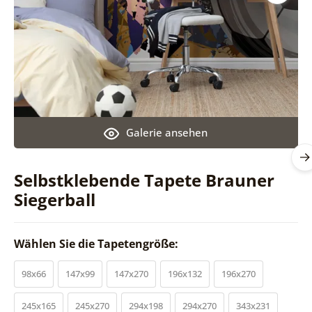
Galerie ansehen
Selbstklebende Tapete Brauner
Siegerball
Wählen Sie die Tapetengröße:
98x66
147x99
147x270
196x132
196x270
245x165
245x270
294x198
294x270
343x231