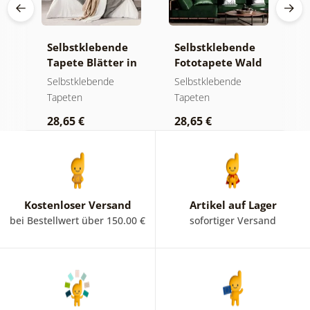
e
Selbstklebende
Selbstklebende
S
Tapete Blätter in
Fototapete Wald
T
Pastelltönen
im Nebel
g
Selbstklebende
Selbstklebende
S
m
Tapeten
Tapeten
T
K
28,65 €
28,65 €
2
Kostenloser Versand
Artikel auf Lager
bei Bestellwert über 150.00 €
sofortiger Versand