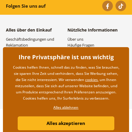
Folgen Sie uns auf
Alles über den Einkauf
Nützliche Informationen
Geschäftsbedingungen und
Über uns
Reklamation
Häufige Fragen
Datenschutzbestimmungen
Kontakte
Ihre Privatsphäre ist uns wichtig
Versand- und
Großhandel und
Zahlungsmöglichkeiten
Zusammenarbeit
Cookies helfen Ihnen, schnell das zu finden, was Sie brauchen,
Rücksendung der Ware
sie sparen Ihre Zeit und verhindern, dass Sie Werbung sehen,
die Sie nicht interessiert. Wir verwenden
cookies
, um Ihnen
mitzuteilen, dass Sie sich auf unserer Website befinden, und
um Produkte entsprechend Ihren Präferenzen anzuzeigen.
Cookies helfen uns, Ihr Surferlebnis zu verbessern.
Alles ablehnen
Copyright ©2019 © Dovido.at.
Alles akzeptieren
Webdesign
Litvanyi.sk
| Online-Shop erstellt von