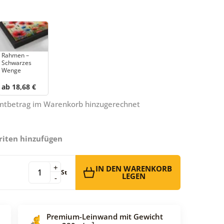
Rahmen –
Schwarzes
Wenge
ab 18,68 €
amtbetrag im Warenkorb hinzugerechnet
riten hinzufügen
+
IN DEN WARENKORB
St
LEGEN
-
Premium-Leinwand mit Gewicht