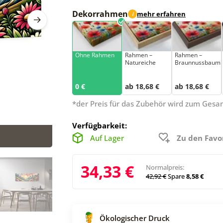
Dekorrahmen
mehr erfahren
i
Ohne Rahmen
Rahmen –
Rahmen –
Natureiche
Braunnussbaum
0 €
ab 18,68 €
ab 18,68 €
*der Preis für das Zubehör wird zum Ges
Verfügbarkeit:
Auf Lager
Zu den Favo
34,33 €
Normalpreis:
42,92 €
Spare
8,58 €
Ökologischer Druck