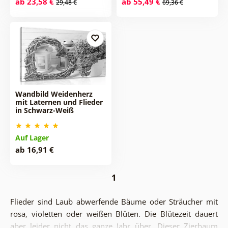
ab 23,58 €
ab 55,49 €
29,48 €
69,36 €
Wandbild Weidenherz
mit Laternen und Flieder
in Schwarz-Weiß
Auf Lager
ab 16,91 €
1
Flieder sind Laub abwerfende Bäume oder Sträucher mit
rosa, violetten oder weißen Blüten. Die Blütezeit dauert
aber leider nicht das ganze Jahr über. Dieser Zierbaum