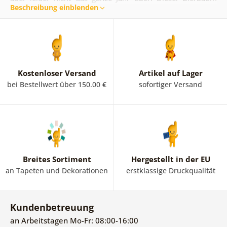
Beschreibung einblenden
kann das ganze Jahr über in Ihrem Zuhause blühen.
Besorgen Sie sich ein Bild von einem Fliederbaum für Ihre
Wand. Bei uns finden Sie Bilder mit Fliedermotiven in
Verbindung mit abstrakten Elementen und auch im
Vintage-Stil.
Kostenloser Versand
Artikel auf Lager
bei Bestellwert über 150.00 €
sofortiger Versand
Breites Sortiment
Hergestellt in der EU
an Tapeten und Dekorationen
erstklassige Druckqualität
Kundenbetreuung
an Arbeitstagen Mo-Fr: 08:00-16:00