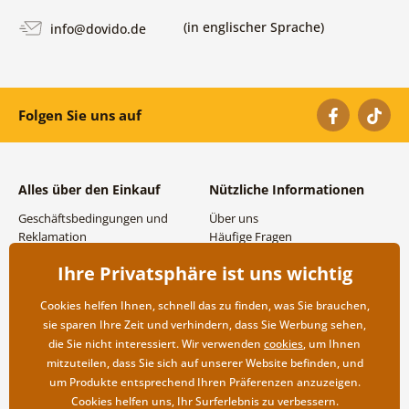
(in englischer Sprache)
info@dovido.de
Folgen Sie uns auf
Alles über den Einkauf
Nützliche Informationen
Geschäftsbedingungen und
Über uns
Reklamation
Häufige Fragen
Datenschutzbestimmungen
Kontakte
Ihre Privatsphäre ist uns wichtig
Versand- und
Großhandel und
Zahlungsmöglichkeiten
Zusammenarbeit
Cookies helfen Ihnen, schnell das zu finden, was Sie brauchen,
Rücksendung der Ware
sie sparen Ihre Zeit und verhindern, dass Sie Werbung sehen,
die Sie nicht interessiert. Wir verwenden
cookies
, um Ihnen
mitzuteilen, dass Sie sich auf unserer Website befinden, und
um Produkte entsprechend Ihren Präferenzen anzuzeigen.
Cookies helfen uns, Ihr Surferlebnis zu verbessern.