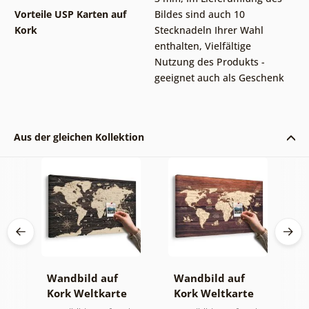
Vorteile USP Karten auf
Bildes sind auch 10
Kork
Stecknadeln Ihrer Wahl
enthalten
,
Vielfältige
Nutzung des Produkts -
geeignet auch als Geschenk
Aus der gleichen Kollektion
Wandbild auf
Wandbild auf
S
Kork Weltkarte
Kork Weltkarte
M
auf hölzernem
auf Holz
O