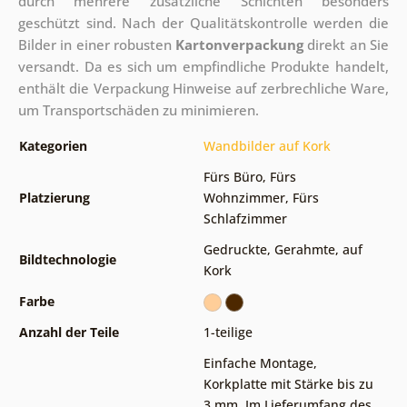
durch mehrere zusätzliche Schichten besonders
geschützt sind.
Nach der Qualitätskontrolle werden die
Bilder in einer robusten
Kartonverpackung
direkt an Sie
versandt. Da es sich um empfindliche Produkte handelt,
enthält die Verpackung Hinweise auf zerbrechliche Ware,
um Transportschäden zu minimieren.
Kategorien
Wandbilder auf Kork
Fürs Büro
,
Fürs
Platzierung
Wohnzimmer
,
Fürs
Schlafzimmer
Gedruckte
,
Gerahmte
,
auf
Bildtechnologie
Kork
Farbe
Anzahl der Teile
1-teilige
Einfache Montage
,
Korkplatte mit Stärke bis zu
3 mm
,
Im Lieferumfang des