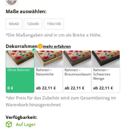
Maße auswählen:
90x60
120x80
150x100
*Die Maßangaben sind in cm als Breite x Höhe.
Dekorrahmen
mehr erfahren
i
Ohne Rahmen
Rahmen –
Rahmen –
Rahmen –
Natureiche
Braunnussbaum
Schwarzes
Wenge
0 €
ab 22,11 €
ab 22,11 €
ab 22,11 €
*der Preis für das Zubehör wird zum Gesamtbetrag im
Warenkorb hinzugerechnet
Verfügbarkeit:
Auf Lager