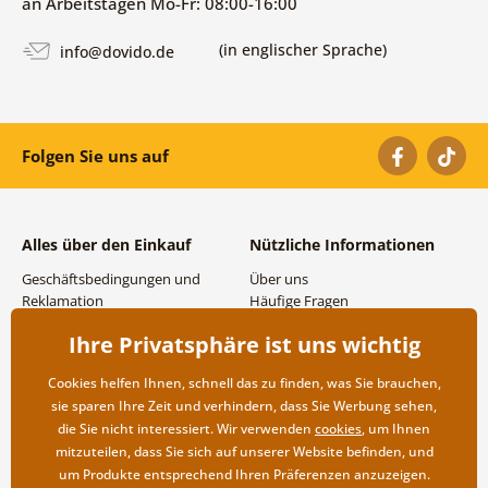
an Arbeitstagen Mo-Fr: 08:00-16:00
(in englischer Sprache)
info@dovido.de
Folgen Sie uns auf
Alles über den Einkauf
Nützliche Informationen
Geschäftsbedingungen und
Über uns
Reklamation
Häufige Fragen
Datenschutzbestimmungen
Kontakte
Ihre Privatsphäre ist uns wichtig
Versand- und
Großhandel und
Zahlungsmöglichkeiten
Zusammenarbeit
Cookies helfen Ihnen, schnell das zu finden, was Sie brauchen,
Rücksendung der Ware
sie sparen Ihre Zeit und verhindern, dass Sie Werbung sehen,
die Sie nicht interessiert. Wir verwenden
cookies
, um Ihnen
mitzuteilen, dass Sie sich auf unserer Website befinden, und
um Produkte entsprechend Ihren Präferenzen anzuzeigen.