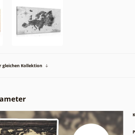
 gleichen Kollektion
rameter
K
P