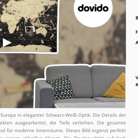
B
F
A
V
 Europa in eleganter Schwarz-Weiß-Optik. Die Details der
ekten ausgearbeitet, die Tiefe verleihen. Die gesamte
deal für moderne Innenräume. Dieses Bild ergänzt perfekt
 einem stilvollen Akzent. Die Druckqualität auf Kork