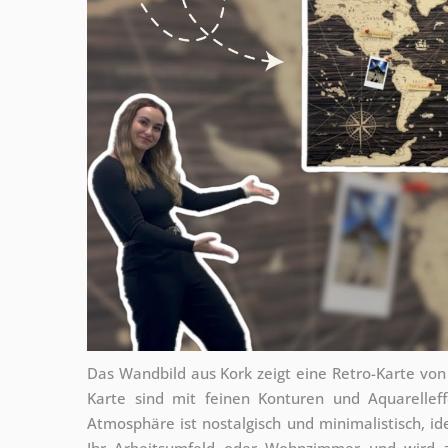
Das Wandbild aus Kork zeigt eine Retro-Karte von
Karte sind mit feinen Konturen und Aquarelleff
Atmosphäre ist nostalgisch und minimalistisch, i
Ihr Arbeitsumfeld oder Wohnzimmer und wird zu