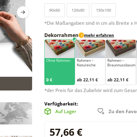
90x60
120x80
150x100
*Die Maßangaben sind in cm als Breite x 
Dekorrahmen
mehr erfahren
i
Ohne Rahmen
Rahmen –
Rahmen –
Natureiche
Braunnussbaum
0 €
ab 22,11 €
ab 22,11 €
*der Preis für das Zubehör wird zum Ges
Verfügbarkeit:
Auf Lager
Zu den Favo
57,66 €