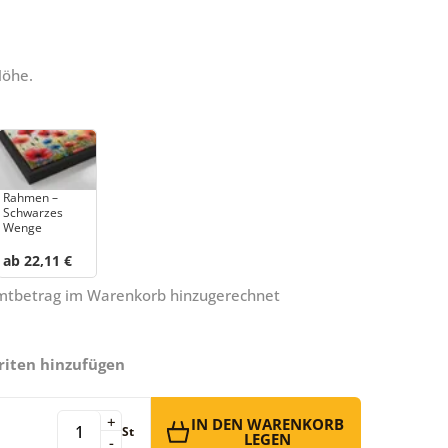
Höhe.
Rahmen –
Schwarzes
Wenge
ab 22,11 €
amtbetrag im Warenkorb hinzugerechnet
riten hinzufügen
+
IN DEN WARENKORB
St
LEGEN
-