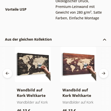
Ökologischer Druck
,
Premium-Leinwand mit
Vorteile USP
Gewicht von 280 g/m²
,
Satte
Farben
,
Einfache Montage
Aus der gleichen Kollektion
Wandbild auf
Wandbild auf
W
Kork Weltkarte
Kork Weltkarte
K
auf hölzernem
auf Holz
W
rk
Wandbilder auf Kork
Wandbilder auf Kork
W
Hintergrund
46,13 €
46,13 €
1