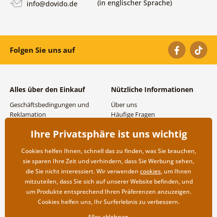
(in englischer Sprache)
info@dovido.de
Folgen Sie uns auf
Alles über den Einkauf
Nützliche Informationen
Geschäftsbedingungen und
Über uns
Reklamation
Häufige Fragen
Datenschutzbestimmungen
Kontakte
Ihre Privatsphäre ist uns wichtig
Versand- und
Großhandel und
Zahlungsmöglichkeiten
Zusammenarbeit
Cookies helfen Ihnen, schnell das zu finden, was Sie brauchen,
Rücksendung der Ware
sie sparen Ihre Zeit und verhindern, dass Sie Werbung sehen,
die Sie nicht interessiert. Wir verwenden
cookies
, um Ihnen
mitzuteilen, dass Sie sich auf unserer Website befinden, und
um Produkte entsprechend Ihren Präferenzen anzuzeigen.
Cookies helfen uns, Ihr Surferlebnis zu verbessern.
Alles ablehnen